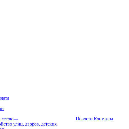
плата
ли
 сеток
—
Новости
Контакты
йство улиц, дворов, детских