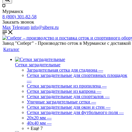
Мурманск
8 (800) 301-82-58
Заказать звонок
Max
Telegram
info@siberg.ru
Завод "Сиберг" - Производство сеток в Мурманске с доставкой
Каталог
Сетки заградительные
Заградительная сетка для стадиона
—
Сетки заградительные для спортивных площадок
—
Сетки заградительные из пропилена
—
Сетки заградительные из капрона
—
Сетки заградительные для спортзалов
—
Уличные заградительные сетки
—
Сетки заградительные для окон и стен
—
Сетки заградительные для футбольного поля
—
20х20 мм
—
40х40 мм
—
+ Ещё 7