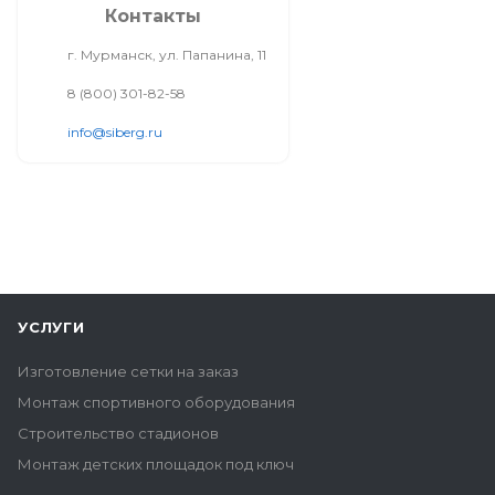
Контакты
г. Мурманск, ул. Папанина, 11
8 (800) 301-82-58
info@siberg.ru
УСЛУГИ
Изготовление сетки на заказ
Монтаж спортивного оборудования
Строительство стадионов
Монтаж детских площадок под ключ