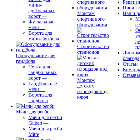
Реквиз
мини-
Произв
футбольных
Монтаж
Наши р
ворот
—
спортивного
М
Футзальные
оборудования
се
мячи
—
О
Ворота для
ул
мини-футбола
д
Строительство
п
стадионов
Диплом
Оборудование для
благода
гандбола
Статьи
Сетки для
Команд
гандбольных
Отзывы
ворот
—
Монтаж
Гандбольные
детских
мячи
—
площадок под
Ворота для
ключ
гандбола
Мячи для регби
Мячи для регби
Gilbert
—
Мячи для регби
Mitre