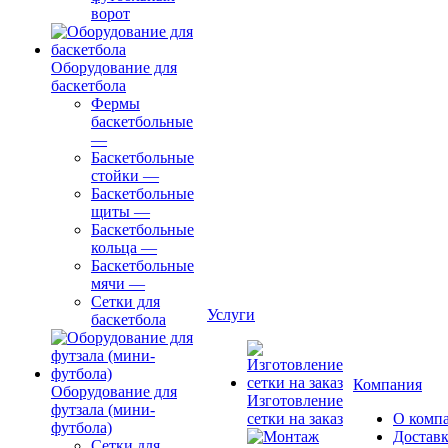
ворот
Оборудование для
баскетбола
Фермы
баскетбольные
—
Баскетбольные
стойки
—
Баскетбольные
щиты
—
Баскетбольные
кольца
—
Баскетбольные
мячи
—
Сетки для
Услуги
баскетбола
Компания
Оборудование для
Изготовление
футзала (мини-
сетки на заказ
О комп
футбола)
Доставк
Сетки для