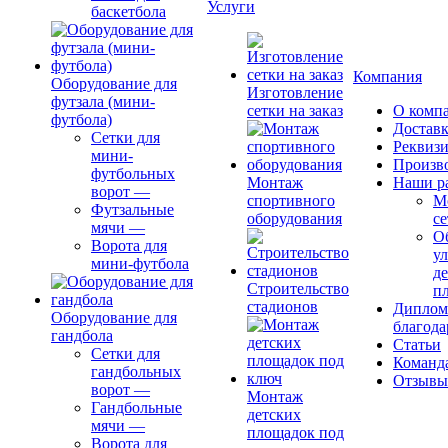
Услуги
баскетбола
Компания
Оборудование для
Изготовление
футзала (мини-
сетки на заказ
О комп
футбола)
Доставк
Сетки для
Реквиз
мини-
Произв
футбольных
Монтаж
Наши р
ворот
—
спортивного
М
Футзальные
оборудования
се
мячи
—
О
Ворота для
ул
мини-футбола
д
Строительство
п
стадионов
Диплом
Оборудование для
благода
гандбола
Статьи
Сетки для
Команд
гандбольных
Отзывы
ворот
—
Монтаж
Гандбольные
детских
мячи
—
площадок под
Ворота для