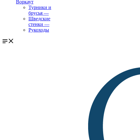
Воркаут
Турники и
брусья
—
Шведские
стенки
—
Рукоходы