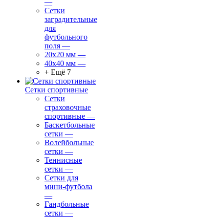
—
Сетки
заградительные
для
футбольного
поля
—
20х20 мм
—
40х40 мм
—
+ Ещё 7
Сетки спортивные
Сетки
страховочные
спортивные
—
Баскетбольные
сетки
—
Волейбольные
сетки
—
Теннисные
сетки
—
Сетки для
мини-футбола
—
Гандбольные
сетки
—